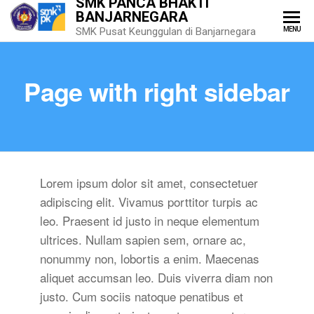
SMK PANCA BHAKTI
BANJARNEGARA
MENU
SMK Pusat Keunggulan di Banjarnegara
Page with right sidebar
Lorem ipsum dolor sit amet, consectetuer
adipiscing elit. Vivamus porttitor turpis ac
leo. Praesent id justo in neque elementum
ultrices. Nullam sapien sem, ornare ac,
nonummy non, lobortis a enim. Maecenas
aliquet accumsan leo. Duis viverra diam non
justo. Cum sociis natoque penatibus et