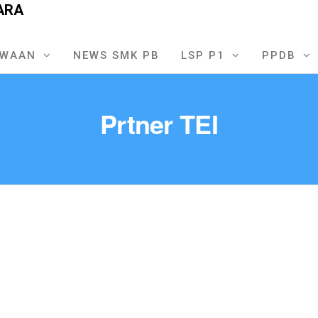
ARA
SWAAN
NEWS SMK PB
LSP P1
PPDB
Prtner TEI