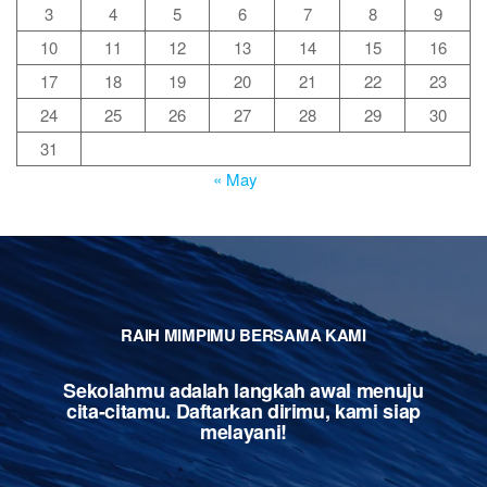
3
4
5
6
7
8
9
10
11
12
13
14
15
16
17
18
19
20
21
22
23
24
25
26
27
28
29
30
31
« May
RAIH MIMPIMU BERSAMA KAMI
Sekolahmu adalah langkah awal menuju
cita-citamu. Daftarkan dirimu, kami siap
melayani!