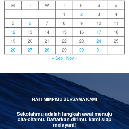
M
T
W
T
F
S
S
1
2
3
4
5
6
7
8
9
10
11
12
13
14
15
16
17
18
19
20
21
22
23
24
25
26
27
28
29
30
31
« Sep
Nov »
RAIH MIMPIMU BERSAMA KAMI
Sekolahmu adalah langkah awal menuju
cita-citamu. Daftarkan dirimu, kami siap
melayani!