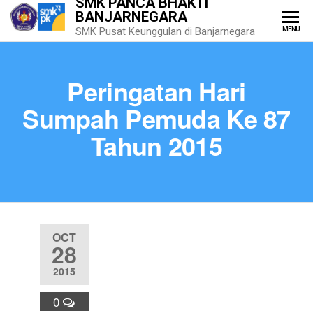
SMK PANCA BHAKTI
BANJARNEGARA
MENU
SMK Pusat Keunggulan di Banjarnegara
Peringatan Hari
Sumpah Pemuda Ke 87
Tahun 2015
OCT
28
2015
0