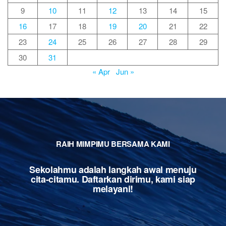
9
10
11
12
13
14
15
16
17
18
19
20
21
22
23
24
25
26
27
28
29
30
31
« Apr
Jun »
RAIH MIMPIMU BERSAMA KAMI
Sekolahmu adalah langkah awal menuju
cita-citamu. Daftarkan dirimu, kami siap
melayani!