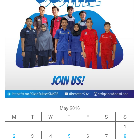
May 2016
M
T
W
T
F
S
S
1
2
3
4
5
6
7
8