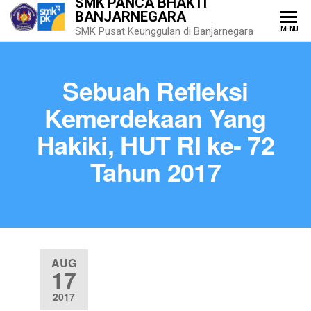
SMK PANCA BHAKTI
BANJARNEGARA
MENU
SMK Pusat Keunggulan di Banjarnegara
Sebuah Refleksi
Kemerdekaan Yang
Hakiki, HUT RI ke- 72
Tahun 2017
AUG
17
2017