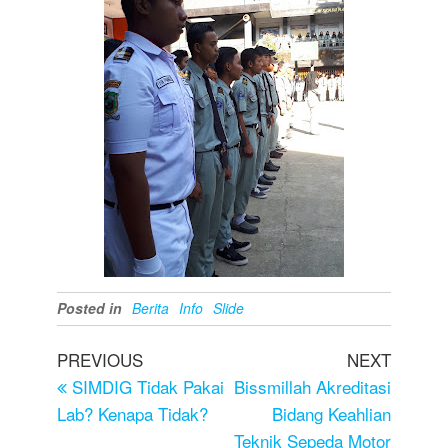
Posted in
Berita
Info
Slide
PREVIOUS
NEXT
SIMDIG Tidak Pakai
Bissmillah Akreditasi
Lab? Kenapa Tidak?
Bidang Keahlian
Teknik Sepeda Motor