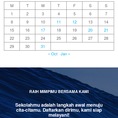
M
T
W
T
F
S
S
1
2
3
4
5
6
7
8
9
10
11
12
13
14
15
16
17
18
19
20
21
22
23
24
25
26
27
28
29
30
31
« Oct
Jan »
RAIH MIMPIMU BERSAMA KAMI
Sekolahmu adalah langkah awal menuju
cita-citamu. Daftarkan dirimu, kami siap
melayani!