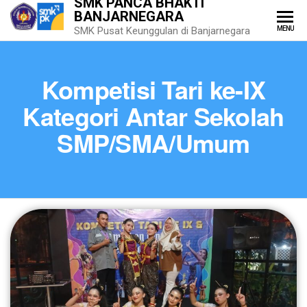
SMK PANCA BHAKTI
BANJARNEGARA
MENU
SMK Pusat Keunggulan di Banjarnegara
Kompetisi Tari ke-IX
Kategori Antar Sekolah
SMP/SMA/Umum