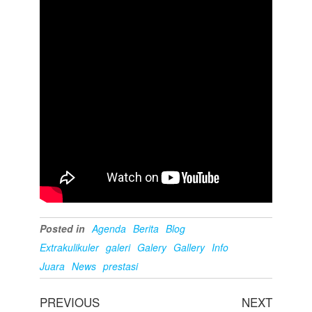
Posted in
Agenda
Berita
Blog
Extrakulikuler
galeri
Galery
Gallery
Info
Juara
News
prestasi
PREVIOUS
NEXT