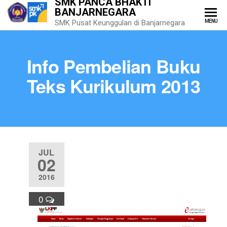
SMK PANCA BHAKTI
BANJARNEGARA
MENU
SMK Pusat Keunggulan di Banjarnegara
Info Pembelian Buku
Teks Kurikulum 2013
JUL
02
2016
0