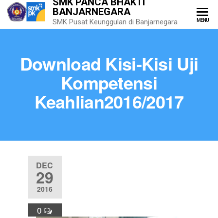
SMK PANCA BHAKTI
BANJARNEGARA
MENU
SMK Pusat Keunggulan di Banjarnegara
Download Kisi-Kisi Uji
Kompetensi
Keahlian2016/2017
DEC
29
2016
0