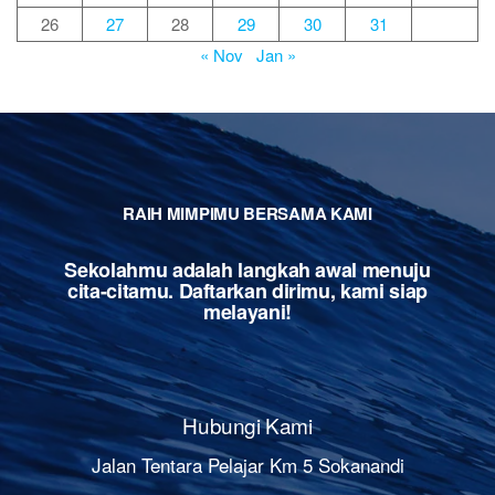
26
27
28
29
30
31
« Nov
Jan »
RAIH MIMPIMU BERSAMA KAMI
Sekolahmu adalah langkah awal menuju
cita-citamu. Daftarkan dirimu, kami siap
melayani!
Hubungi Kami
Jalan Tentara Pelajar Km 5 Sokanandi