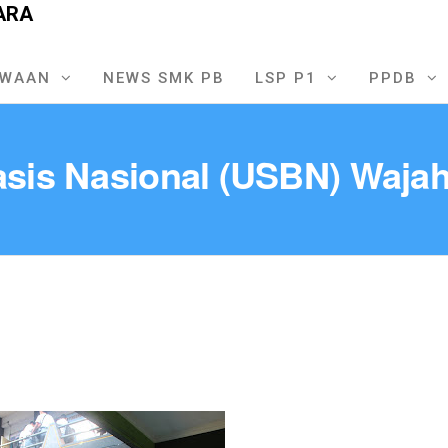
ARA
SWAAN
NEWS SMK PB
LSP P1
PPDB
asis Nasional (USBN) Wajah