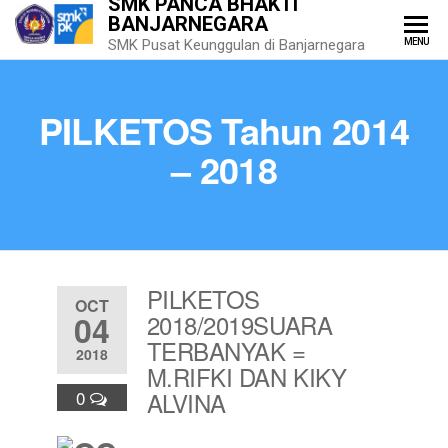
SMK PANCA BHAKTI
BANJARNEGARA
MENU
SMK Pusat Keunggulan di Banjarnegara
PILKETOS Tahun 2014
– 2018
PILKETOS
OCT
04
2018/2019
SUARA
TERBANYAK =
2018
M.RIFKI DAN KIKY
0
ALVINA